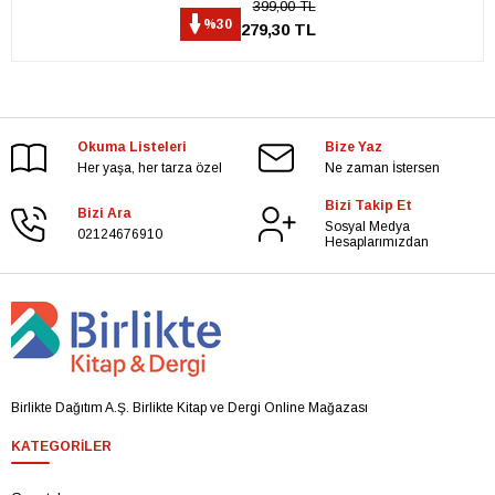
399,00 TL
%30
279,30 TL
Okuma Listeleri
Bize Yaz
Her yaşa, her tarza özel
Ne zaman İstersen
Bizi Takip Et
Bizi Ara
Sosyal Medya
02124676910
Hesaplarımızdan
Birlikte Dağıtım A.Ş. Birlikte Kitap ve Dergi Online Mağazası
KATEGORILER