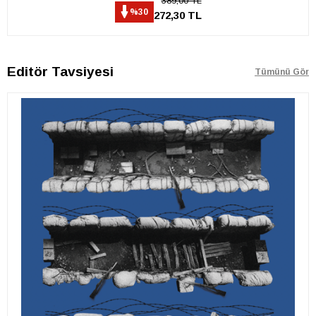
389,00 TL
%30
272,30 TL
Editör Tavsiyesi
Tümünü Gör