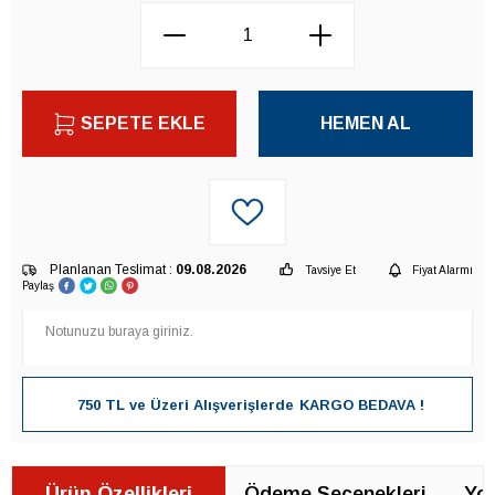
SEPETE EKLE
HEMEN AL
Planlanan Teslimat :
09.08.2026
Tavsiye Et
Fiyat Alarmı
Paylaş
750 TL ve Üzeri Alışverişlerde
KARGO BEDAVA !
Ürün Özellikleri
Ödeme Seçenekleri
Yor