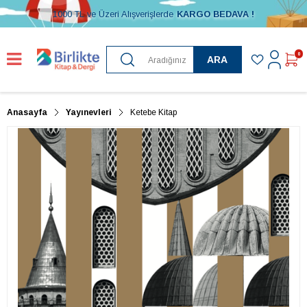
1000 TL ve Üzeri Alışverişlerde
KARGO BEDAVA !
0
ARA
Anasayfa
Yayınevleri
Ketebe Kitap