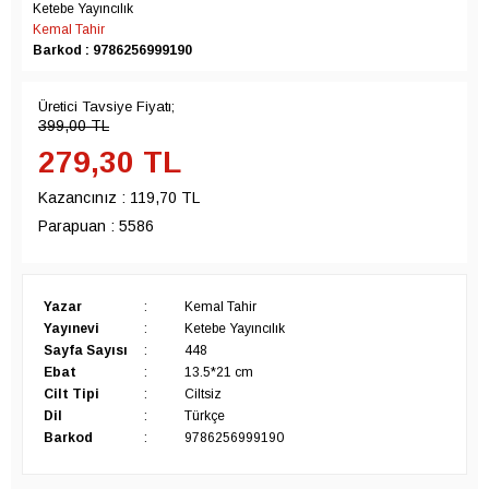
Ketebe Yayıncılık
Kemal Tahir
Barkod : 9786256999190
Üretici Tavsiye Fiyatı;
399,00
TL
279,30
TL
Kazancınız :
119,70 TL
Parapuan :
5586
Yazar
:
Kemal Tahir
Yayınevi
:
Ketebe Yayıncılık
Sayfa Sayısı
:
448
Ebat
:
13.5*21 cm
Cilt Tipi
:
Ciltsiz
Dil
:
Türkçe
Barkod
:
9786256999190