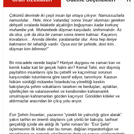
Çöküntü̈ devrinde iki çeşit insan tipi ortaya çıkıyor: Namussuzlarla
namuslular... Hele, önce ‘vatandaş’ sonra ‘insan’ olunması gereken
dehşetli sıralarda felaketle alçaklığın boğuşması kadar korkunç
muharebe yok. Muharebede düşman karşıdadır, üniformalıdır. Az
da olsa, çok da olsa bir zaman sonra önemi kalmaz. Kaçarsın,
kovalarsın... Anında ölenler, yaralananlar olur. Ama hep ileriye
bakmanın bir rahatlığı vardır. Oysa esir bir şehirde, dost kim,
düşman kim bilinmez!”
Bir mücadele nerede başlar? Hürriyet duygusu ne zaman kan ve
kemik kadar kati bir gerçek halini alır? Kemal Tahir, esir düşmüş
payitahtın insanlarını işte bu çetrefil ve kaçınılmaz sorunun
karşısındaki tutumlarına göre tasnif ediyor, tanımlıyor. Kaosun
hüküm sürdüğü̈ mütareke İstanbulu’na yönelttiği keskin
bakışlarıyla şehrin sokaklarını tararken ne berduşları, aylakları,
işbirlikçileri ne vatanseverleri ve kendisinden kahramanlık
umulmayan kahramanları gözden kaçırıyor. Gönülden köleler ve
aldırmazlar arasından bir çıkış yolu arıyor.
Esir Şehrin İnsanları
, yazarının “yürekli bir yalnızlığı göze alarak”
yakın tarihin en önemli olaylarını çok yönlü̈ bir bakışla, tarihsel
gerçekliği içinde ele aldığı ilk “şehir romanı”dır. “Esir Şehir”
üçlemesinin ilk kitabı olan bu roman, dağılan imparatorluğun ve
insanlarının eş zamanlı çözülmesini derin ve sarsıcı yüzleşmelerle