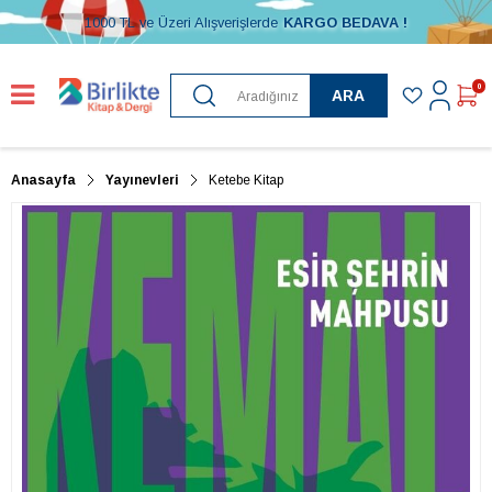
1000 TL ve Üzeri Alışverişlerde
KARGO BEDAVA !
0
ARA
Anasayfa
Yayınevleri
Ketebe Kitap