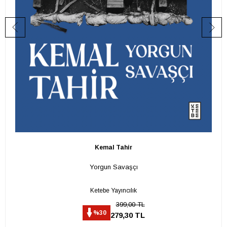
Kemal Tahir
Yorgun Savaşçı
Ketebe Yayıncılık
399,00 TL
%30
279,30 TL