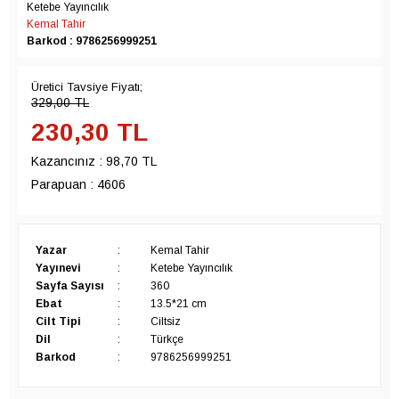
Ketebe Yayıncılık
Kemal Tahir
Barkod : 9786256999251
Üretici Tavsiye Fiyatı;
329,00
TL
230,30
TL
Kazancınız :
98,70 TL
Parapuan :
4606
Yazar
:
Kemal Tahir
Yayınevi
:
Ketebe Yayıncılık
Sayfa Sayısı
:
360
Ebat
:
13.5*21 cm
Cilt Tipi
:
Ciltsiz
Dil
:
Türkçe
Barkod
:
9786256999251