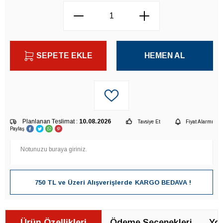
SEPETE EKLE
HEMEN AL
Planlanan Teslimat :
10.08.2026
Tavsiye Et
Fiyat Alarmı
Paylaş
750 TL ve Üzeri Alışverişlerde
KARGO BEDAVA !
Ürün Özellikleri
Ödeme Seçenekleri
Yor