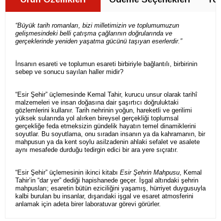
“Büyük tarih romanları, bizi milletimizin ve toplumumuzun
gelişmesindeki belli çatışma çağlarının doğrularında ve
gerçeklerinde yeniden yaşatma gücünü taşıyan eserlerdir.”
İnsanın esareti ve toplumun esareti birbiriyle bağlantılı, birbirinin
sebep ve sonucu sayılan haller midir?
“Esir Şehir” üçlemesinde Kemal Tahir, kurucu unsur olarak tarihî
malzemeleri ve insan doğasına dair şaşırtıcı doğruluktaki
gözlemlerini kullanır. Tarih nehrinin yoğun, hareketli ve gerilimi
yüksek sularında yol alırken bireysel gerçekliği toplumsal
gerçekliğe feda etmeksizin gündelik hayatın temel dinamiklerini
soyutlar. Bu soyutlama, onu sıradan insanın ya da kahramanın, bir
mahpusun ya da kent soylu asilzadenin ahlaki sefalet ve asalete
aynı mesafede durduğu tedirgin edici bir ara yere sıçratır.
“Esir Şehir” üçlemesinin ikinci kitabı
Esir Şehrin Mahpusu
, Kemal
Tahir’in “dar yer” dediği hapishanede geçer. İşgal altındaki şehrin
mahpusları; esaretin bütün eziciliğini yaşamış, hürriyet duygusuyla
kalbi burulan bu insanlar, dışarıdaki işgal ve esaret atmosferini
anlamak için adeta birer laboratuvar görevi görürler.