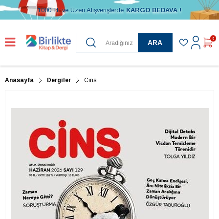
1000 TL ve Üzeri Alışverişlerde
KARGO BEDAVA !
0
ARA
Anasayfa
Dergiler
Cins