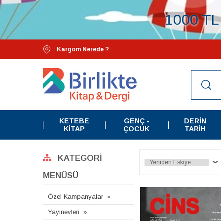
1000 TL 
Kargom Nerede ?
KETEBE
GENÇ -
DERIN
KITAP
ÇOCUK
TARIH
KATEGORI
MENÜSÜ
Özel Kampanyalar
Yayınevleri