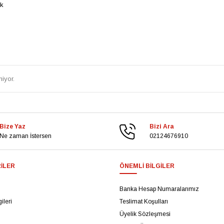
ik
iyor.
Bize Yaz
Bizi Ara
Ne zaman İstersen
02124676910
ILER
ÖNEMLI BILGILER
Banka Hesap Numaralarımız
ileri
Teslimat Koşulları
Üyelik Sözleşmesi