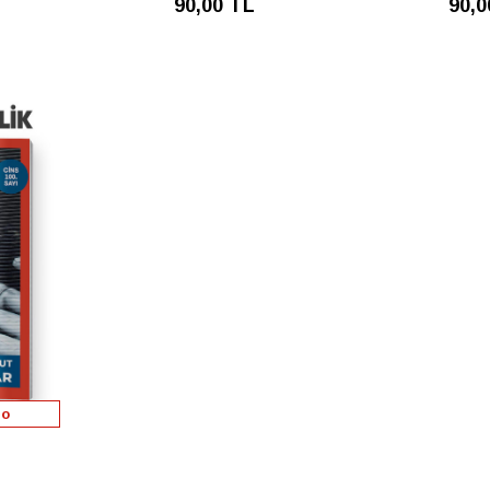
90,00 TL
90,0
go