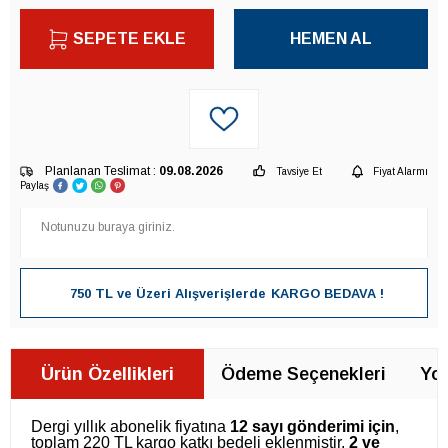
SEPETE EKLE
HEMEN AL
Planlanan Teslimat :
09.08.2026
Tavsiye Et
Fiyat Alarmı
Paylaş
750 TL ve Üzeri Alışverişlerde
KARGO BEDAVA !
Ürün Özellikleri
Ödeme Seçenekleri
Yor
Dergi yıllık abonelik fiyatına
12 sayı gönderimi için
,
toplam 220 TL kargo katkı bedeli eklenmiştir.
2 ve