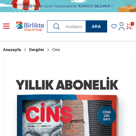
1000 TL ve Üzeri Alışverişlerde
KARGO BEDAVA !
0
ARA
Anasayfa
Dergiler
Cins