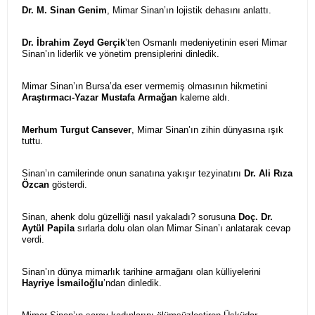
Dr. M. Sinan Genim
, Mimar Sinan’ın lojistik dehasını anlattı.
Dr. İbrahim Zeyd Gerçik
’ten Osmanlı medeniyetinin eseri Mimar
Sinan’ın liderlik ve yönetim prensiplerini dinledik.
Mimar Sinan’ın Bursa’da eser vermemiş olmasının hikmetini
Araştırmacı-Yazar Mustafa Armağan
kaleme aldı.
Merhum Turgut Cansever
, Mimar Sinan’ın zihin dünyasına ışık
tuttu.
Sinan’ın camilerinde onun sanatına yakışır tezyinatını
Dr. Ali Rıza
Özcan
gösterdi.
Sinan, ahenk dolu güzelliği nasıl yakaladı? sorusuna
Doç. Dr.
Aytül Papila
sırlarla dolu olan olan Mimar Sinan’ı anlatarak cevap
verdi.
Sinan’ın dünya mimarlık tarihine armağanı olan külliyelerini
Hayriye İsmailoğlu
’ndan dinledik.