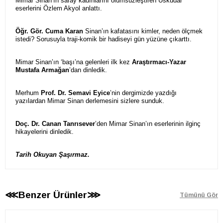
Mimar Sinan’ın saray kadınlarını ölümsüzleştiren Üsküdar
eserlerini Özlem Akyol anlattı.
Öğr. Gör. Cuma Karan
Sinan’ın kafatasını kimler, neden ölçmek
istedi? Sorusuyla traji-komik bir hadiseyi gün yüzüne çıkarttı.
Mimar Sinan’ın ‘başı’na gelenleri ilk kez
Araştırmacı-Yazar
Mustafa Armağan
’dan dinledik.
Merhum
Prof. Dr. Semavi Eyice
’nin dergimizde yazdığı
yazılardan Mimar Sinan derlemesini sizlere sunduk.
Doç. Dr. Canan Tanrısever
’den Mimar Sinan’ın eserlerinin ilginç
hikayelerini dinledik.
Tarih Okuyan Şaşırmaz.
⋘Benzer Ürünler⋙
Tümünü Gör