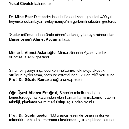
Yusuf Civelek
kaleme aldı.
Dr. Mine Eser
Dersaadet İstanbul’a denizden gelenleri 400 yıl
boyunca selamlayan Süleymaniye’nin görkemli silüetini gösterdi.
“Sudur mâ’mur eden cümle cihanı” anlayışıyla suya mimar olan
Mimar Sinan’ı
Ahmet Aygün
anlattı.
Mimar İ. Ahmet Aslanoğlu
, Mimar Sinan’ın Ayasofya’daki
silinmez izlerini gösterdi.
Sinan bir yapıyı inşa ederken malzeme, teknoloji, akustik,
strüktür, aydınlatma, form ve estetiği nasıl kullanırdı? sorusuna
Prof. Dr. Gözde Ramazanoğlu
cevap verdi.
Öğr. Üyesi Alidost Ertuğrul,
Sinan’ın teknik ustalığını
konuşturduğu harikalarından olan hamamlarını malzeme, yapım
tekniği, planlama ve mimarî üslup açısından okudu.
Prof. Dr. Suphi Saatçi
, 400’ü aşkın eseriyle Sinan’ın dünya
mimarlık tarihindeki rekoruna ulaşılamamıştır tespitinde bulundu.