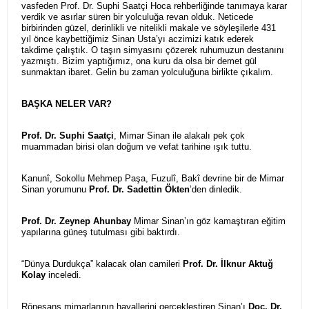
vasfeden Prof. Dr. Suphi Saatçi Hoca rehberliğinde tanımaya karar
verdik ve asırlar süren bir yolculuğa revan olduk. Neticede
birbirinden güzel, derinlikli ve nitelikli makale ve söyleşilerle 431
yıl önce kaybettiğimiz Sinan Usta’yı aczimizi katık ederek
takdime çalıştık. O taşın simyasını çözerek ruhumuzun destanını
yazmıştı. Bizim yaptığımız, ona kuru da olsa bir demet gül
sunmaktan ibaret. Gelin bu zaman yolculuğuna birlikte çıkalım.
BAŞKA NELER VAR?
Prof. Dr. Suphi Saatçi
, Mimar Sinan ile alakalı pek çok
muammadan birisi olan doğum ve vefat tarihine ışık tuttu.
Kanunî, Sokollu Mehmep Paşa, Fuzulî, Bakî devrine bir de Mimar
Sinan yorumunu
Prof. Dr. Sadettin Ökten
’den dinledik.
Prof. Dr. Zeynep Ahunbay
Mimar Sinan’ın göz kamaştıran eğitim
yapılarına güneş tutulması gibi baktırdı.
“Dünya Durdukça” kalacak olan camileri
Prof. Dr. İlknur Aktuğ
Kolay
inceledi.
Rönesans mimarlarının hayallerini gerçekleştiren Sinan’ı
Doç. Dr.