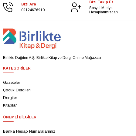
Bizi Takip Et
Bizi Ara
Sosyal Medya
02124676910
Hesaplarımızdan
Birlikte Dağıtım A.Ş. Birlikte Kitap ve Dergi Online Mağazası
KATEGORILER
Gazeteler
Çocuk Dergileri
Dergiler
Kitaplar
ÖNEMLI BILGILER
Banka Hesap Numaralarımız