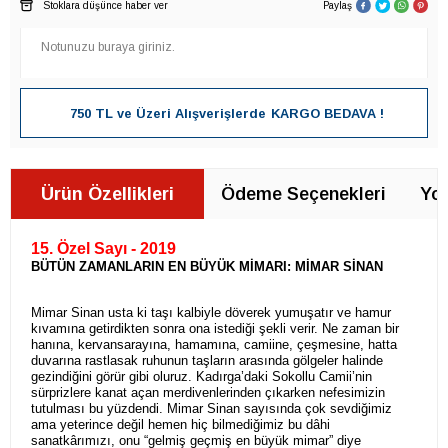
Stoklara düşünce haber ver
Paylaş
750 TL ve Üzeri Alışverişlerde
KARGO BEDAVA !
Ürün Özellikleri
Ödeme Seçenekleri
Yor
15. Özel Sayı - 2019
BÜTÜN ZAMANLARIN EN BÜYÜK MİMARI: MİMAR SİNAN
Mimar Sinan usta ki taşı kalbiyle döverek yumuşatır ve hamur
kıvamına getirdikten sonra ona istediği şekli verir. Ne zaman bir
hanına, kervansarayına, hamamına, camiine, çeşmesine, hatta
duvarına rastlasak ruhunun taşların arasında gölgeler halinde
gezindiğini görür gibi oluruz. Kadırga’daki Sokollu Camii’nin
sürprizlere kanat açan merdivenlerinden çıkarken nefesimizin
tutulması bu yüzdendi. Mimar Sinan sayısında çok sevdiğimiz
ama yeterince değil hemen hiç bilmediğimiz bu dâhi
sanatkârımızı, onu “gelmiş geçmiş en büyük mimar” diye