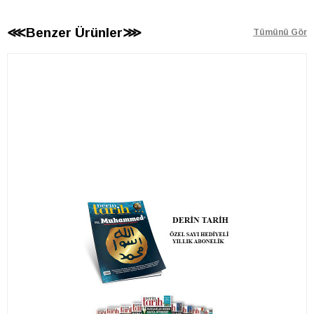
⋘Benzer Ürünler⋙
Tümünü Gör