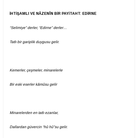
İHTİŞAMLI VE NÂZENÎN BİR PAYİTAHT: EDİRNE
“Selimiye” derler, “Edirne” derler…
Tatlı bir gariplik duygusu gelir.
Kemerler, çeşmeler, minarelerle
Bir eski eserler kâmûsu gelir
Minarelerden en tatlı ezanlar,
Dallardan güvercin “hû hû”su gelir.