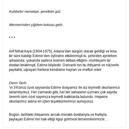
Kubbeler menekşe, şerefeler gül,
Mermerinden çiğdem kokusu gelir.
* * *
Arif Nihat Asya (1904-1975), Adana’dan sürgün olarak geldiği ve kısa
bir süre kaldığı Edirne’den öylesine etkilenmişti ki, şehirden ayrılırken
arkasında -yukarıda sadece kısmen iktibas ettiğim- muhteşem bir
destan bırakmıştı. Edirne böyledir: Osmanlı’nın bu ihtişamlı ve nâzenîn
payitahtı, uğrayan herkesi kendisine hayran ve meftun eder.
Derin Tarih
’in 34’üncü özel sayısında Edirne dosyamız ile siz kıymetli okurlarımızı
selamlıyoruz. Her zamanki gibi, her biri sahasının uzmanı çok sayıda
önemli isim özel sayımıza kıymetli katkılarda bulundu. Hepsine
okurlarımız adına en içten teşekkürlerimizi sunuyoruz.
Bugün, tarihteki ihtişamını ancak meraklı dostlarıyla ve fısıltıyla
paylaşan Edirne’nin hak ettiği ilgiyi görmesi temennilerimizle…