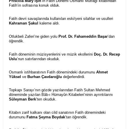
Priscilla Mary Işın
’ın Fatih Dönemi Osmanlı Mutfağı kitabından
Fatih’in sofrasına konuk olduk.
Fatih devri savaşlarında kullanılan eski/yeni silahlar ve usulleri
Kahraman Şakul
kaleme aldı.
Otlukbeli Zaferi’ne giden yolu
Prof. Dr. Fahameddin Başar
’dan
öğrendik.
Fatih döneminin müzisyenlerini ve müzik ekollerini
Doç. Dr. Recep
Uslu
’nun satırlarından okuduk.
Osmanlı istihbaratının Fatih dönemindeki durumunu
Ahmet
Yüksel
ve
Burhan Çavdaroğlu
değerlendirdi.
Topkapı Sarayı’nın gözde yazılarından Fatih Sultan Mehmed
döneminde yazılan Bâb-ı Hümayûn Kitabeleri’ninin ayrıntılarını
Süleyman Berk
’ten okuduk.
Kitabın zarif kalkanı olan cild sanatının Fatih dönemindeki
durumunu
Fatma Şeyma Boydak
’tan öğrendik.