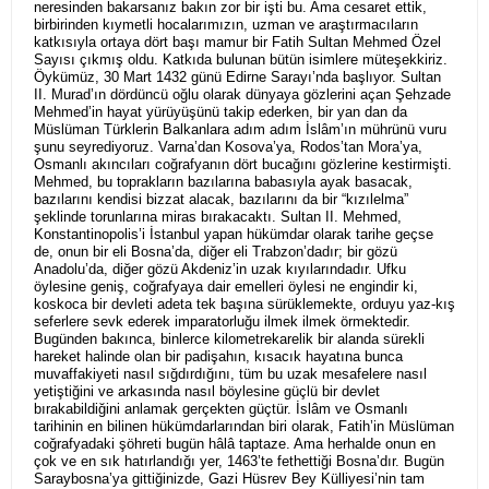
neresinden bakarsanız bakın zor bir işti bu. Ama cesaret ettik,
birbirinden kıymetli hocalarımızın, uzman ve araştırmacıların
katkısıyla ortaya dört başı mamur bir Fatih Sultan Mehmed Özel
Sayısı çıkmış oldu. Katkıda bulunan bütün isimlere müteşekkiriz.
Öykümüz, 30 Mart 1432 günü Edirne Sarayı’nda başlıyor. Sultan
II. Murad’ın dördüncü oğlu olarak dünyaya gözlerini açan Şehzade
Mehmed’in hayat yürüyüşünü takip ederken, bir yan dan da
Müslüman Türklerin Balkanlara adım adım İslâm’ın mührünü vuru
şunu seyrediyoruz. Varna’dan Kosova’ya, Rodos’tan Mora’ya,
Osmanlı akıncıları coğrafyanın dört bucağını gözlerine kestirmişti.
Mehmed, bu toprakların bazılarına babasıyla ayak basacak,
bazılarını kendisi bizzat alacak, bazılarını da bir “kızılelma”
şeklinde torunlarına miras bırakacaktı. Sultan II. Mehmed,
Konstantinopolis’i İstanbul yapan hükümdar olarak tarihe geçse
de, onun bir eli Bosna’da, diğer eli Trabzon’dadır; bir gözü
Anadolu’da, diğer gözü Akdeniz’in uzak kıyılarındadır. Ufku
öylesine geniş, coğrafyaya dair emelleri öylesi ne engindir ki,
koskoca bir devleti adeta tek başına sürüklemekte, orduyu yaz-kış
seferlere sevk ederek imparatorluğu ilmek ilmek örmektedir.
Bugünden bakınca, binlerce kilometrekarelik bir alanda sürekli
hareket halinde olan bir padişahın, kısacık hayatına bunca
muvaffakiyeti nasıl sığdırdığını, tüm bu uzak mesafelere nasıl
yetiştiğini ve arkasında nasıl böylesine güçlü bir devlet
bırakabildiğini anlamak gerçekten güçtür. İslâm ve Osmanlı
tarihinin en bilinen hükümdarlarından biri olarak, Fatih’in Müslüman
coğrafyadaki şöhreti bugün hâlâ taptaze. Ama herhalde onun en
çok ve en sık hatırlandığı yer, 1463’te fethettiği Bosna’dır. Bugün
Saraybosna’ya gittiğinizde, Gazi Hüsrev Bey Külliyesi’nin tam