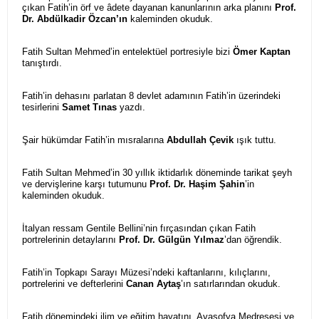
çıkan Fatih’in örf ve âdete dayanan kanunlarının arka planını
Prof.
Dr. Abdülkadir Özcan’ın
kaleminden okuduk.
Fatih Sultan Mehmed’in entelektüel portresiyle bizi
Ömer Kaptan
tanıştırdı.
Fatih’in dehasını parlatan 8 devlet adamının Fatih’in üzerindeki
tesirlerini
Samet Tınas
yazdı.
Şair hükümdar Fatih’in mısralarına
Abdullah Çevik
ışık tuttu.
Fatih Sultan Mehmed’in 30 yıllık iktidarlık döneminde tarikat şeyh
ve dervişlerine karşı tutumunu
Prof. Dr.
Haşim Şahin
’in
kaleminden okuduk.
İtalyan ressam Gentile Bellini’nin fırçasından çıkan Fatih
portrelerinin detaylarını
Prof. Dr. Gülgün Yılmaz
’dan öğrendik.
Fatih’in Topkapı Sarayı Müzesi’ndeki kaftanlarını, kılıçlarını,
portrelerini ve defterlerini
Canan Aytaş
’ın satırlarından okuduk.
Fatih dönemindeki ilim ve eğitim hayatını, Ayasofya Medresesi ve