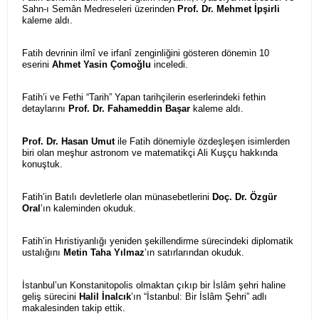
Sahn-ı Semân Medreseleri üzerinden
Prof. Dr. Mehmet İpşirli
kaleme aldı.
Fatih devrinin ilmî ve irfanî zenginliğini gösteren dönemin 10
eserini
Ahmet Yasin Çomoğlu
inceledi.
Fatih’i ve Fethi “Tarih” Yapan tarihçilerin eserlerindeki fethin
detaylarını
Prof. Dr. Fahameddin Başar
kaleme aldı.
Prof. Dr. Hasan Umut
ile Fatih dönemiyle özdeşleşen isimlerden
biri olan meşhur astronom ve matematikçi Ali Kuşçu hakkında
konuştuk.
Fatih’in Batılı devletlerle olan münasebetlerini
Doç. Dr. Özgür
Oral
’ın kaleminden okuduk.
Fatih’in Hıristiyanlığı yeniden şekillendirme sürecindeki diplomatik
ustalığını
Metin Taha Yılmaz
’ın satırlarından okuduk.
İstanbul’un Konstanitopolis olmaktan çıkıp bir İslâm şehri haline
geliş sürecini
Halil İnalcık
’ın “İstanbul: Bir İslâm Şehri” adlı
makalesinden takip ettik.