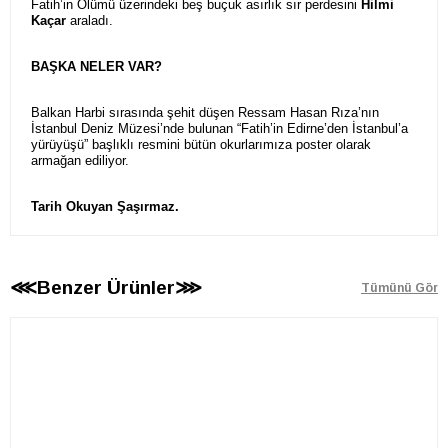
Fatih’in Ölümü üzerindeki beş buçuk asırlık sır perdesini
Hilmi
Kaçar
araladı.
BAŞKA NELER VAR?
Balkan Harbi sırasında şehit düşen Ressam Hasan Rıza’nın
İstanbul Deniz Müzesi’nde bulunan “Fatih’in Edirne’den İstanbul’a
yürüyüşü” başlıklı resmini bütün okurlarımıza poster olarak
armağan ediliyor.
Tarih Okuyan Şaşırmaz.
⋘Benzer Ürünler⋙
Tümünü Gör