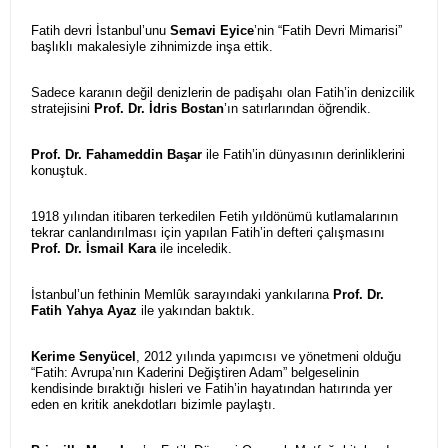
Fatih devri İstanbul’unu
Semavi Eyice
’nin “Fatih Devri Mimarisi”
başlıklı makalesiyle zihnimizde inşa ettik.
Sadece karanın değil denizlerin de padişahı olan Fatih’in denizcilik
stratejisini
Prof. Dr. İdris Bostan
’ın satırlarından öğrendik.
Prof. Dr. Fahameddin Başar
ile Fatih’in dünyasının derinliklerini
konuştuk.
1918 yılından itibaren terkedilen Fetih yıldönümü kutlamalarının
tekrar canlandırılması için yapılan Fatih’in defteri çalışmasını
Prof. Dr. İsmail Kara
ile inceledik.
İstanbul’un fethinin Memlûk sarayındaki yankılarına
Prof. Dr.
Fatih Yahya Ayaz
ile yakından baktık.
Kerime Senyücel
, 2012 yılında yapımcısı ve yönetmeni olduğu
“Fatih: Avrupa’nın Kaderini Değiştiren Adam” belgeselinin
kendisinde bıraktığı hisleri ve Fatih’in hayatından hatırında yer
eden en kritik anekdotları bizimle paylaştı.