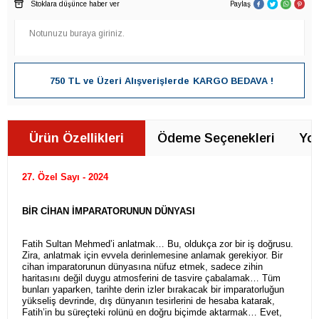
Stoklara düşünce haber ver
Paylaş
750 TL ve Üzeri Alışverişlerde
KARGO BEDAVA !
Ürün Özellikleri
Ödeme Seçenekleri
Yor
27. Özel Sayı - 2024
BİR CİHAN İMPARATORUNUN DÜNYASI
Fatih Sultan Mehmed’i anlatmak… Bu, oldukça zor bir iş doğrusu.
Zira, anlatmak için evvela derinlemesine anlamak gerekiyor. Bir
cihan imparatorunun dünyasına nüfuz etmek, sadece zihin
haritasını değil duygu atmosferini de tasvire çabalamak… Tüm
bunları yaparken, tarihte derin izler bırakacak bir imparatorluğun
yükseliş devrinde, dış dünyanın tesirlerini de hesaba katarak,
Fatih’in bu süreçteki rolünü en doğru biçimde aktarmak… Evet,