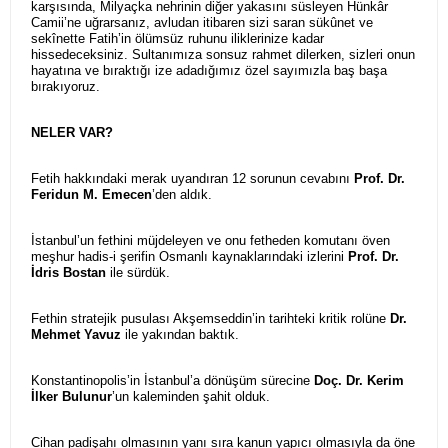
karşısında, Milyaçka nehrinin diğer yakasını süsleyen Hünkâr
Camii’ne uğrarsanız, avludan itibaren sizi saran sükûnet ve
sekînette Fatih’in ölümsüz ruhunu iliklerinize kadar
hissedeceksiniz. Sultanımıza sonsuz rahmet dilerken, sizleri onun
hayatına ve bıraktığı ize adadığımız özel sayımızla baş başa
bırakıyoruz.
NELER VAR?
Fetih hakkındaki merak uyandıran 12 sorunun cevabını
Prof. Dr.
Feridun M. Emecen
’den aldık.
İstanbul’un fethini müjdeleyen ve onu fetheden komutanı öven
meşhur hadis-i şerifin Osmanlı kaynaklarındaki izlerini
Prof. Dr.
İdris Bostan
ile sürdük.
Fethin stratejik pusulası Akşemseddin’in tarihteki kritik rolüne
Dr.
Mehmet Yavuz
ile yakından baktık.
Konstantinopolis’in İstanbul’a dönüşüm sürecine
Doç. Dr. Kerim
İlker Bulunur
’un kaleminden şahit olduk.
Cihan padişahı olmasının yanı sıra kanun yapıcı olmasıyla da öne