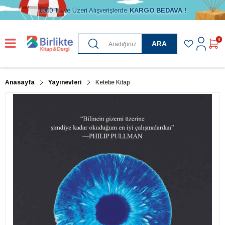
1000 TL ve Üzeri Alışverişlerde
KARGO BEDAVA !
0
ARA
Anasayfa
Yayınevleri
Ketebe Kitap