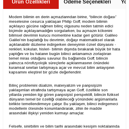
Ürün Özellikleri
Ödeme Seçenekleri
Yor
Modern bilimin en derin açmazlarından birine, “bilincin doğası”
meselesine cesurca yaklaşan Philip Goff, modern bilimin
açıklayıcı gücüne rağmen bilinç olgusunu neden tatmin edici
biçimde açıklayamadığını sorgularken, bu açmazın kökenini
bilimsel devrimin kurucu momentine kadar geri götürür. Galileo
Galilei’nin başlattığı bu devrimin, doğayı matematiksel olarak
açıklanabilir düzleme indirgerken deneyimin öznel dünyasını -
renkleri, kokuları, hisleri- bilimin dışında bırakarak büyük bir hata
yaptığını ve bu hatanın bugün bilinci anlamamızı zorlaştıran
temel miras olduğunu savunur. Bu bağlamda Goff, bilincin
yalnızca nörofizyolojik süreçlerle açıklanmasının önündeki
kuramsal sınırları tartışmaya açar ve mevcut bilim anlayışının
kapsamını eleştirel bir gözle değerlendirir.
Bilinç problemini düalizm, materyalizm ve panpsişizm
yaklaşımları etrafında tartışmaya açan Goff, özellikle son
yıllarda yeniden ilgi gören panpsişist perspektifi, bilincin fiziksel
dünyanın temel bir özelliği olabileceği yönündeki argümanlarla
birlikte temellendirmeye çalışır. Bu yaklaşım, bilinci indirgemeci
modellerin ötesinde konumlandırarak, zihin ile madde
arasındaki ilişkiyi yeniden kurmayı amaçlar.
Felsefe, sinirbilim ve bilim tarihi arasındaki kesişim noktalarında