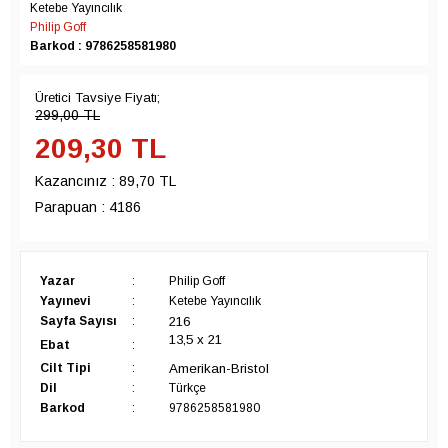
Ketebe Yayıncılık
Philip Goff
Barkod : 9786258581980
Üretici Tavsiye Fiyatı;
299,00
TL
209,30
TL
Kazancınız :
89,70 TL
Parapuan :
4186
Yazar
:
Philip Goff
Yayınevi
:
Ketebe Yayıncılık
216
Sayfa Sayısı
:
13,5 x 21
Ebat
:
Amerikan-Bristol
Cilt Tipi
:
Dil
:
Türkçe
Barkod
:
9786258581980