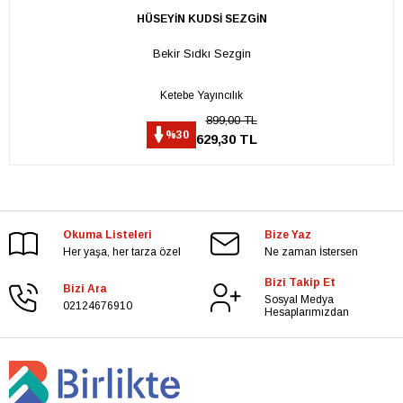
HÜSEYİN KUDSİ SEZGİN
Bekir Sıdkı Sezgin
Ketebe Yayıncılık
899,00 TL
%30
629,30 TL
Okuma Listeleri
Bize Yaz
Her yaşa, her tarza özel
Ne zaman İstersen
Bizi Takip Et
Bizi Ara
Sosyal Medya
02124676910
Hesaplarımızdan