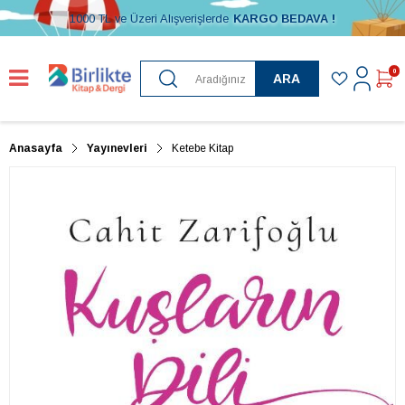
1000 TL ve Üzeri Alışverişlerde
KARGO BEDAVA !
0
ARA
Anasayfa
Yayınevleri
Ketebe Kitap