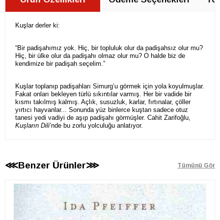
Kuşlar derler ki:
“Bir padişahımız yok. Hiç, bir topluluk olur da padişahsız olur mu?
Hiç, bir ülke olur da padişahı olmaz olur mu? O halde biz de
kendimize bir padişah seçelim.”
Kuşlar toplanıp padişahları Simurg’u görmek için yola koyulmuşlar.
Fakat onları bekleyen türlü sıkıntılar varmış. Her bir vadide bir
kısmı takılmış kalmış. Açlık, susuzluk, karlar, fırtınalar, çöller
yırtıcı hayvanlar... Sonunda yüz binlerce kuştan sadece otuz
tanesi yedi vadiyi de aşıp padişahı görmüşler. Cahit Zarifoğlu,
Kuşların Dili
’nde bu zorlu yolculuğu anlatıyor.
⋘Benzer Ürünler⋙
Tümünü Gör