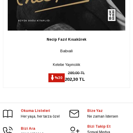
Necip Fazıl Kısakürek
Babıali
Ketebe Yayıncılık
289,00 TL
%30
202,30 TL
Okuma Listeleri
Bize Yaz
Her yaşa, her tarza özel
Ne zaman İstersen
Bizi Takip Et
Bizi Ara
Sosyal Medya