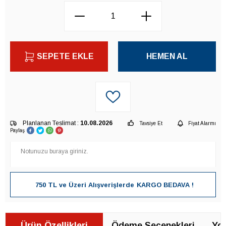
SEPETE EKLE
HEMEN AL
Planlanan Teslimat :
10.08.2026
Tavsiye Et
Fiyat Alarmı
Paylaş
750 TL ve Üzeri Alışverişlerde
KARGO BEDAVA !
Ürün Özellikleri
Ödeme Seçenekleri
Yor