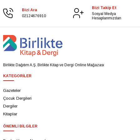
Bizi Takip Et
Bizi Ara
Sosyal Medya
02124676910
Hesaplarımızdan
Birlikte Dağıtım A.Ş. Birlikte Kitap ve Dergi Online Mağazası
KATEGORILER
Gazeteler
Çocuk Dergileri
Dergiler
Kitaplar
ÖNEMLI BILGILER