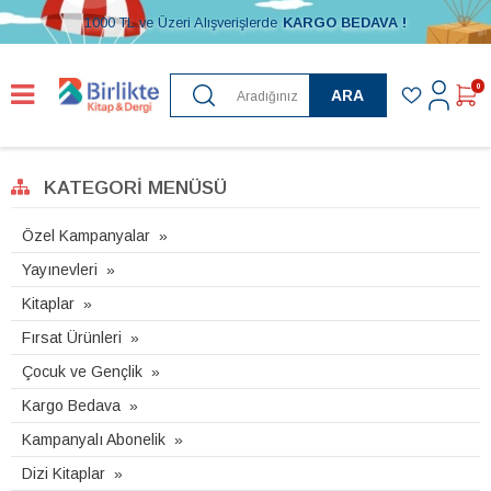
1000 TL ve Üzeri Alışverişlerde
KARGO BEDAVA !
0
ARA
KATEGORI MENÜSÜ
Özel Kampanyalar
Yayınevleri
Kitaplar
Fırsat Ürünleri
Çocuk ve Gençlik
Kargo Bedava
Kampanyalı Abonelik
Dizi Kitaplar