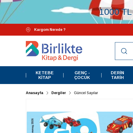
1000 TL 
Kargom Nerede ?
KETEBE
GENÇ -
DERIN
KITAP
ÇOCUK
TARIH
Anasayfa
Dergiler
Güncel Sayılar