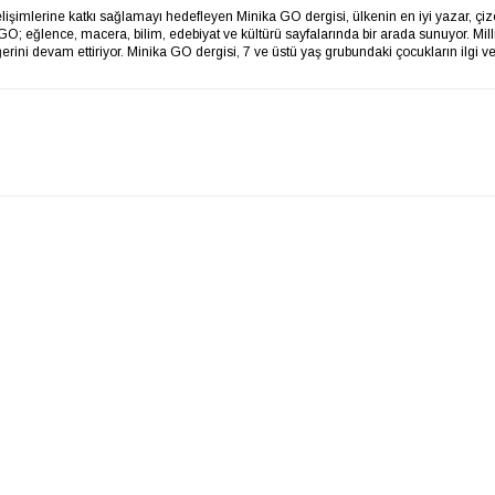
işimlerine katkı sağlamayı hedefleyen Minika GO dergisi, ülkenin en iyi yazar, çizer
GO; eğlence, macera, bilim, edebiyat ve kültürü sayfalarında bir arada sunuyor. Mi
erini devam ettiriyor. Minika GO dergisi, 7 ve üstü yaş grubundaki çocukların ilgi 