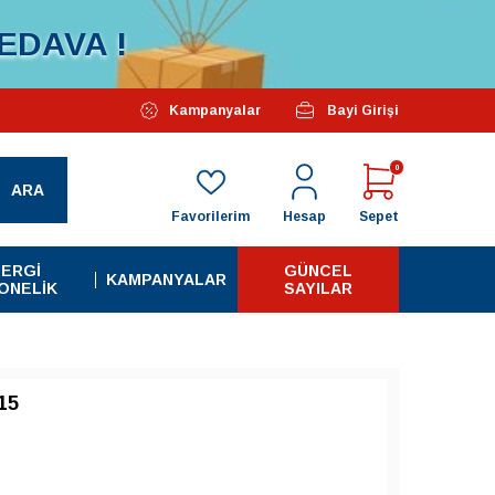
EDAVA !
Özel Kampanyalarımız Başlamıştır...
Kampanyalar
Bayi Girişi
Tüm A
0
ARA
Favorilerim
Hesap
Sepet
ERGI
GÜNCEL
KAMPANYALAR
ONELIK
SAYILAR
15