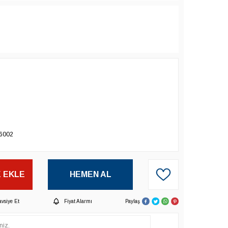
6002
 EKLE
HEMEN AL
avsiye Et
Fiyat Alarmı
Paylaş