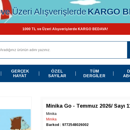
ve Üzeri Alışverişlerde
KARGO B
1000 TL ve Üzeri Alışverişlerde KARGO BEDAVA!
GERÇEK
ÖZEL
TÜM
D
HAYAT
SAYILAR
DERGILER
AB
Minika Go - Temmuz 2026/ Sayı 1
Minika
Minika
Barkod : 9772548026002