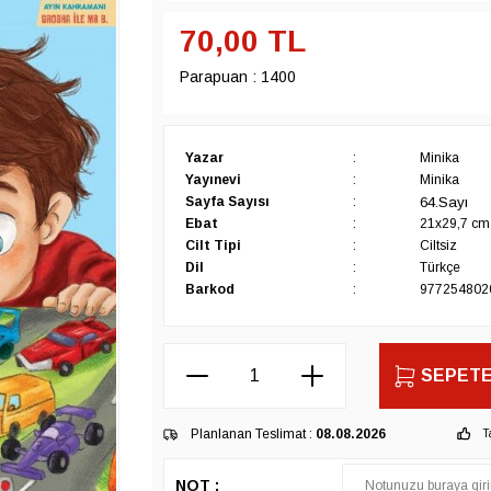
70,00
TL
Parapuan :
1400
Yazar
:
Minika
Yayınevi
:
Minika
64.Sayı
Sayfa Sayısı
:
Ebat
:
21x29,7 cm
Cilt Tipi
:
Ciltsiz
Dil
:
Türkçe
Barkod
:
977254802
SEPETE
Planlanan Teslimat :
08.08.2026
T
NOT :