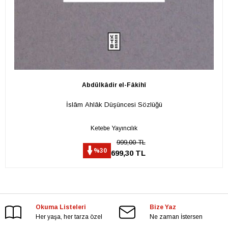
Abdülkâdir el-Fâkihî
İslâm Ahlâk Düşüncesi Sözlüğü
Ketebe Yayıncılık
999,00 TL
%30
699,30 TL
Okuma Listeleri
Bize Yaz
Her yaşa, her tarza özel
Ne zaman İstersen