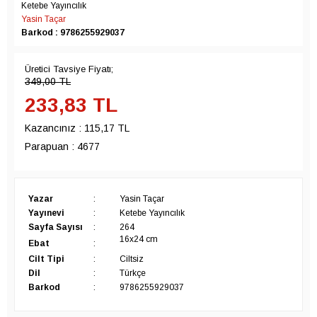
Ketebe Yayıncılık
Yasin Taçar
Barkod : 9786255929037
Üretici Tavsiye Fiyatı;
349,00
TL
233,83
TL
Kazancınız :
115,17 TL
Parapuan :
4677
Yazar
:
Yasin Taçar
Yayınevi
:
Ketebe Yayıncılık
Sayfa Sayısı
:
264
16x24 cm
Ebat
:
Cilt Tipi
:
Ciltsiz
Dil
:
Türkçe
Barkod
:
9786255929037