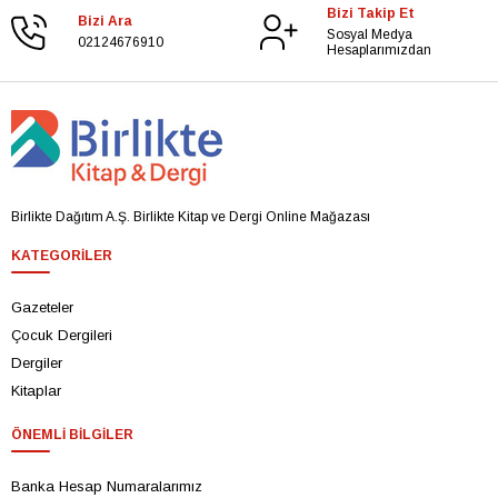
Bizi Takip Et
Bizi Ara
Sosyal Medya
02124676910
Hesaplarımızdan
Birlikte Dağıtım A.Ş. Birlikte Kitap ve Dergi Online Mağazası
KATEGORILER
Gazeteler
Çocuk Dergileri
Dergiler
Kitaplar
ÖNEMLI BILGILER
Banka Hesap Numaralarımız