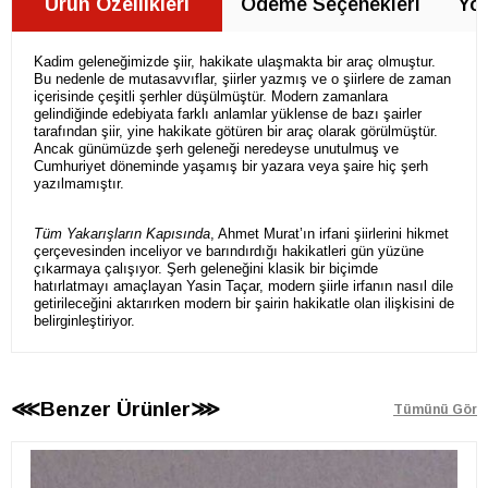
Ürün Özellikleri
Ödeme Seçenekleri
Yor
Kadim geleneğimizde şiir, hakikate ulaşmakta bir araç olmuştur.
Bu nedenle de mutasavvıflar, şiirler yazmış ve o şiirlere de zaman
içerisinde çeşitli şerhler düşülmüştür. Modern zamanlara
gelindiğinde edebiyata farklı anlamlar yüklense de bazı şairler
tarafından şiir, yine hakikate götüren bir araç olarak görülmüştür.
Ancak günümüzde şerh geleneği neredeyse unutulmuş ve
Cumhuriyet döneminde yaşamış bir yazara veya şaire hiç şerh
yazılmamıştır.
Tüm Yakarışların Kapısında
, Ahmet Murat’ın irfani şiirlerini hikmet
çerçevesinden inceliyor ve barındırdığı hakikatleri gün yüzüne
çıkarmaya çalışıyor. Şerh geleneğini klasik bir biçimde
hatırlatmayı amaçlayan Yasin Taçar, modern şiirle irfanın nasıl dile
getirileceğini aktarırken modern bir şairin hakikatle olan ilişkisini de
belirginleştiriyor.
⋘Benzer Ürünler⋙
Tümünü Gör