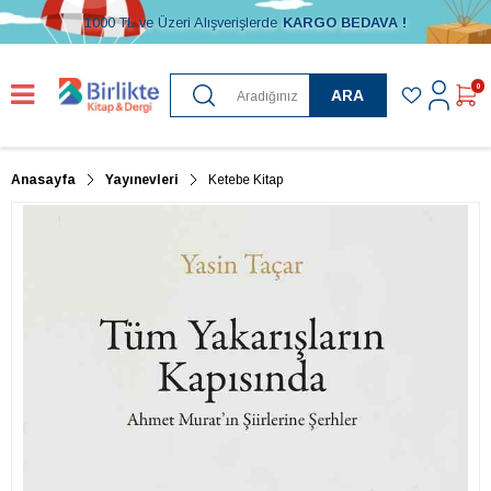
1000 TL ve Üzeri Alışverişlerde
KARGO BEDAVA !
0
ARA
Anasayfa
Yayınevleri
Ketebe Kitap