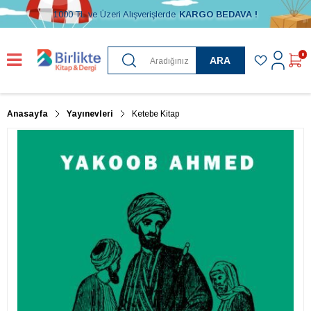
1000 TL ve Üzeri Alışverişlerde
KARGO BEDAVA !
0
ARA
Anasayfa
Yayınevleri
Ketebe Kitap