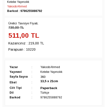
Ketebe Yayıncılık
Yakoob Ahmed
Barkod : 9786255888792
Üretici Tavsiye Fiyatı;
730,00
TL
511,00
TL
Kazancınız :
219,00 TL
Parapuan :
10220
Yazar
:
Yakoob Ahmed
Yayınevi
:
Ketebe Yayıncılık
360
Sayfa Sayısı
:
13,5 x 21cm
Ebat
:
Paperback
Cilt Tipi
:
Dil
:
Türkçe
Barkod
:
9786255888792