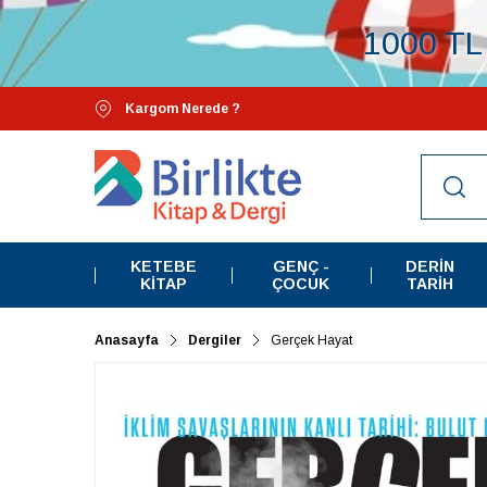
1000 TL 
Kargom Nerede ?
KETEBE
GENÇ -
DERIN
KITAP
ÇOCUK
TARIH
Anasayfa
Dergiler
Gerçek Hayat