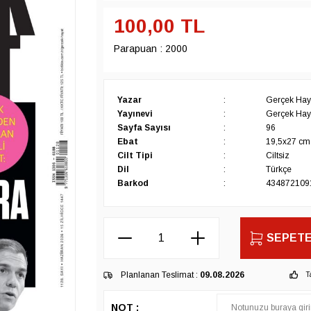
100,00
TL
Parapuan :
2000
Yazar
:
Gerçek Haya
Yayınevi
:
Gerçek Haya
Sayfa Sayısı
:
96
Ebat
:
19,5x27 cm
Cilt Tipi
:
Ciltsiz
Dil
:
Türkçe
Barkod
:
434872109
SEPETE
Planlanan Teslimat :
09.08.2026
T
NOT :