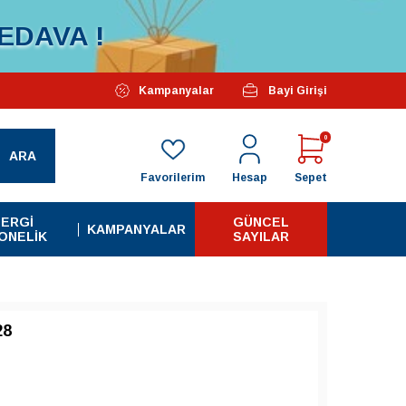
EDAVA !
Özel Kampanyalarımız Başlamıştır...
Kampanyalar
Bayi Girişi
Tüm A
0
ARA
Favorilerim
Hesap
Sepet
ERGI
GÜNCEL
KAMPANYALAR
ONELIK
SAYILAR
28