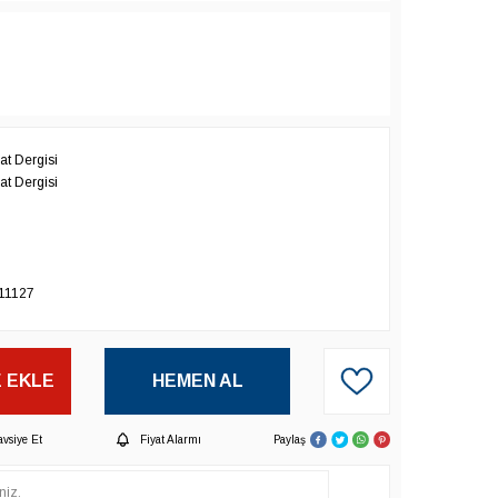
t Dergisi
t Dergisi
11127
 EKLE
HEMEN AL
avsiye Et
Fiyat Alarmı
Paylaş