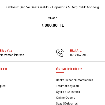
Kablosuz Şarj Ve Saat Özellikli - Hoparlör + 5 Dergi Yıllık Aboneliği
Mikado
7.000,00 TL
Bize Yaz
Bizi Ara
Ne zaman İstersen
02124676910
ILER
ÖNEMLI BILGILER
Banka Hesap Numaralarımız
ileri
Teslimat Koşulları
Üyelik Sözleşmesi
Online Ödeme
Satış Sözleşmesi