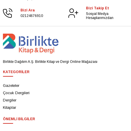
Bizi Takip Et
Bizi Ara
Sosyal Medya
02124676910
Hesaplarımızdan
Birlikte Dağıtım A.Ş. Birlikte Kitap ve Dergi Online Mağazası
KATEGORILER
Gazeteler
Çocuk Dergileri
Dergiler
Kitaplar
ÖNEMLI BILGILER