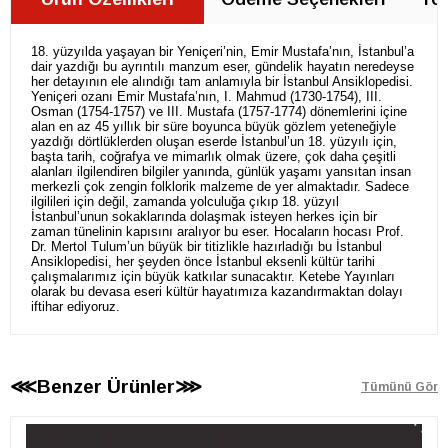
18. yüzyılda yaşayan bir Yeniçeri’nin, Emir Mustafa’nın, İstanbul’a
dair yazdığı bu ayrıntılı manzum eser, gündelik hayatın neredeyse
her detayının ele alındığı tam anlamıyla bir İstanbul Ansiklopedisi.
Yeniçeri ozanı Emir Mustafa’nın, I. Mahmud (1730-1754), III.
Osman (1754-1757) ve III. Mustafa (1757-1774) dönemlerini içine
alan en az 45 yıllık bir süre boyunca büyük gözlem yeteneğiyle
yazdığı dörtlüklerden oluşan eserde İstanbul’un 18. yüzyılı için,
başta tarih, coğrafya ve mimarlık olmak üzere, çok daha çeşitli
alanları ilgilendiren bilgiler yanında, günlük yaşamı yansıtan insan
merkezli çok zengin folklorik malzeme de yer almaktadır. Sadece
ilgilileri için değil, zamanda yolculuğa çıkıp 18. yüzyıl
İstanbul’unun sokaklarında dolaşmak isteyen herkes için bir
zaman tünelinin kapısını aralıyor bu eser. Hocaların hocası Prof.
Dr. Mertol Tulum’un büyük bir titizlikle hazırladığı bu İstanbul
Ansiklopedisi, her şeyden önce İstanbul eksenli kültür tarihi
çalışmalarımız için büyük katkılar sunacaktır. Ketebe Yayınları
olarak bu devasa eseri kültür hayatımıza kazandırmaktan dolayı
iftihar ediyoruz.
⋘Benzer Ürünler⋙
Tümünü Gör