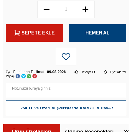
SEPETE EKLE
HEMEN AL
Planlanan Teslimat :
09.08.2026
Tavsiye Et
Fiyat Alarmı
Paylaş
750 TL ve Üzeri Alışverişlerde
KARGO BEDAVA !
Ürün Özellikleri
Ödeme Seçenekleri
Yor