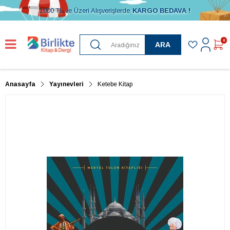
1000 TL ve Üzeri Alışverişlerde
KARGO BEDAVA !
0
ARA
Anasayfa
Yayınevleri
Ketebe Kitap